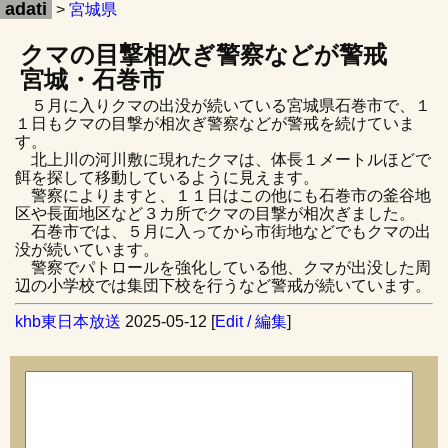
adati
>
宮城県
クマの目撃相次ぎ警察などが警戒
宮城・石巻市
５月に入りクマの出没が続いている宮城県石巻市で、１
１日もクマの目撃が相次ぎ警察などが警戒を続けていま
す。
北上川の河川敷に現れたクマは、体長１メートルほどで
餌を探して移動しているように見えます。
警察によりますと、１１日はこの他にも石巻市の釜谷地
区や長面地区など３カ所でクマの目撃が相次ぎました。
石巻市では、５月に入ってから市街地などでもクマの出
没が続いています。
警察でパトロールを強化している他、クマが出没した周
辺の小学校では集団下校を行うなど警戒が続いています。
khb東日本放送
2025-05-12 [
Edit / 編集
]