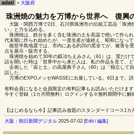
adati
>
大阪府
珠洲焼の魅力を万博から世界へ 復興の
大阪・関西万博で2日、石川県珠洲市の伝統工芸品「珠洲
い」と力を込める。
珠洲焼は、鉄分を多く含む珠洲の土を高温で焼いて作られ
代末期に作られ始めたが、一度生産が途絶え、昭和になって
能登半島地震では、市内にある約20の窯全てが、被害を受
点を展示・販売する。
珠洲焼を始めて30年の鍛冶ちえみさん（61）は、窯だけ
話を聞いた時は「世界中から来た人は、私の作品を見て、ど
企画した「宙と土」の高屋典子さん（60）は「独立して自
話した。
万博のEXPOメッセWASSEに出展している。6日まで。
有料会員になると会員限定の有料記事もお読みいただけます
今すぐ登録（1カ月間無料）ログインする※無料期間中に解
【はじめるなら今】記事読み放題のスタンダードコース1カ月
大阪：朝日新聞デジタル
2025-07-02 [
Edit / 編集
]