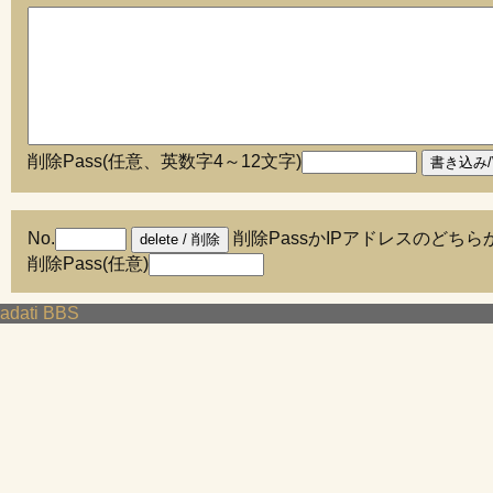
削除Pass(任意、英数字4～12文字)
No.
削除PassかIPアドレスのどち
削除Pass(任意)
adati BBS