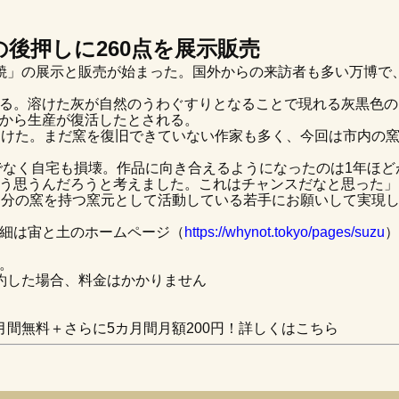
後押しに260点を展示販売
焼」の展示と販売が始まった。国外からの来訪者も多い万博で
る。溶けた灰が自然のうわぐすりとなることで現れる灰黒色の
から生産が復活したとされる。
けた。まだ窯を復旧できていない作家も多く、今回は市内の窯で
でなく自宅も損壊。作品に向き合えるようになったのは1年ほ
う思うんだろうと考えました。これはチャンスだなと思った」
分の窯を持つ窯元として活動している若手にお願いして実現
詳細は宙と土のホームページ（
https://whynot.tokyo/pages/suzu
）
。
約した場合、料金はかかりません
間無料＋さらに5カ月間月額200円！詳しくはこちら