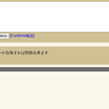
[
Confirm/確認
]
らかが合致すれば削除出来ます