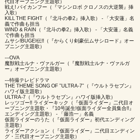
代目オープニング主題歌）
戦え! バイカンフー（『マシンロボ クロノスの大逆襲』挿
入歌）
KILL THE FIGHT（『北斗の拳2』挿入歌） - 「大安蓮」名
義で作曲も担当
WIND & RAIN（『北斗の拳2』挿入歌） - 「大安蓮」名義
で作曲も担当
ムサシ!BUGEI伝!!（『からくり剣豪伝ムサシロード』オー
プニング主題歌）
---OVA
魔獣戦士ルナ・ヴァルガー（『魔獣戦士ルナ・ヴァルガ
ー』オープニング主題歌）
---特撮テレビドラマ
THE THEME SONG OF "ULTRA-7"（『ウルトラセブン』
ハワイ版主題歌）
ULTRA-7（『ウルトラセブン』ハワイ版挿入歌）
レッツゴー!! ライダーキック（『仮面ライダー』二代目オ
ープニング主題歌・『10号誕生!仮面ライダー全員集合!!』
エンディング主題歌） - 「藤浩一」名義
仮面ライダーのうた（『仮面ライダー』初代エンディング
主題歌）
ライダーアクション（『仮面ライダー』二代目エンディン
グ・三代目オープニング主題歌）