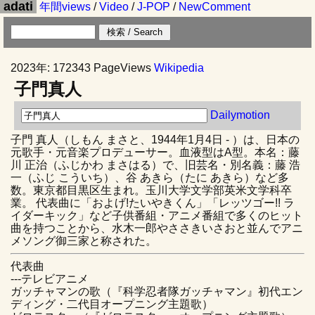
adati
年間views
/
Video
/
J-POP
/
NewComment
2023年: 172343 PageViews
Wikipedia
子門真人
Dailymotion
子門 真人（しもん まさと、1944年1月4日 - ）は、日本の
元歌手・元音楽プロデューサー。血液型はA型。本名：藤
川 正治（ふじかわ まさはる）で、旧芸名・別名義：藤 浩
一（ふじ こういち）、谷 あきら（たに あきら）など多
数。東京都目黒区生まれ。玉川大学文学部英米文学科卒
業。 代表曲に「およげ!たいやきくん」「レッツゴー!! ラ
イダーキック」など子供番組・アニメ番組で多くのヒット
曲を持つことから、水木一郎やささきいさおと並んでアニ
メソング御三家と称された。
代表曲
---テレビアニメ
ガッチャマンの歌（『科学忍者隊ガッチャマン』初代エン
ディング・二代目オープニング主題歌）