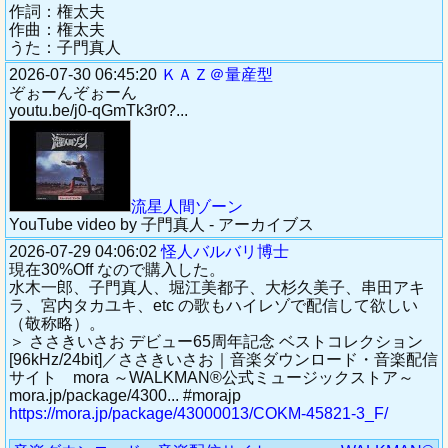
作詞：権太夫
作曲：権太夫
うた：子門真人
2026-07-30 06:45:20
ＫＡＺ＠量産型
ぞぉーんぞぉーん
youtu.be/j0-qGmTk3r0?...
流星人間ゾーン
YouTube video by 子門真人 - アーカイブス
2026-07-29 04:06:02
怪人バルバリ博士
現在30%Off なので購入した。
水木一郎、子門真人、堀江美都子、大杉久美子、串田アキ
ラ、宮内タカユキ、etc の歌もハイレゾで配信して欲しい
（敬称略）。
＞ ささきいさお デビュー65周年記念 ベストコレクション
[96kHz/24bit]／ささきいさお｜音楽ダウンロード・音楽配信
サイト mora ～WALKMAN®公式ミュージックストア～
mora.jp/package/4300... #morajp
https://mora.jp/package/43000013/COKM-45821-3_F/