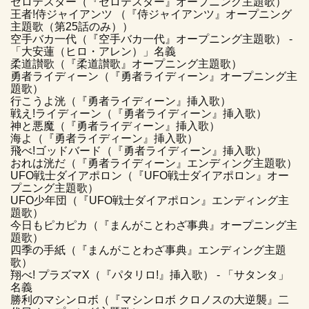
ゼロテスター（『ゼロテスター』オープニング主題歌）
王者!侍ジャイアンツ （『侍ジャイアンツ』オープニング
主題歌（第25話のみ））
空手バカ一代（『空手バカ一代』オープニング主題歌） -
「大安蓮（ヒロ・アレン）」名義
柔道讃歌（『柔道讃歌』オープニング主題歌）
勇者ライディーン（『勇者ライディーン』オープニング主
題歌）
行こうよ洸（『勇者ライディーン』挿入歌）
戦え!ライディーン（『勇者ライディーン』挿入歌）
神と悪魔（『勇者ライディーン』挿入歌）
海よ（『勇者ライディーン』挿入歌）
飛べ!ゴッドバード（『勇者ライディーン』挿入歌）
おれは洸だ（『勇者ライディーン』エンディング主題歌）
UFO戦士ダイアポロン（『UFO戦士ダイアポロン』オー
プニング主題歌）
UFO少年団（『UFO戦士ダイアポロン』エンディング主
題歌）
今日もピカピカ（『まんがことわざ事典』オープニング主
題歌）
四季の手紙（『まんがことわざ事典』エンディング主題
歌）
翔べ! プラズマX（『パタリロ!』挿入歌） - 「サタンタ」
名義
勝利のマシンロボ（『マシンロボ クロノスの大逆襲』二