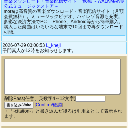
音楽ダウンロード・音楽配信サイト mora ～WALKMAN®
公式ミュージックストア～
moraは高音質の音楽ダウンロード・音楽配信サイト（月額
会費無料）。ミュージックビデオ、ハイレゾ音源も充実。
多彩な決済方法でPC、iPhone、Android等から簡単購入。
購入した楽曲はいろいろな端末で10回まで再ダウンロード
可能。
2026-07-29 03:00:53
L_kneji
子門真人が12時をお知らせします。
削除Pass(任意、英数字4～12文字)
[
Confirm/確認
]
・「-citation-」と書き込んだ後ろは引用文として表示され
ます。