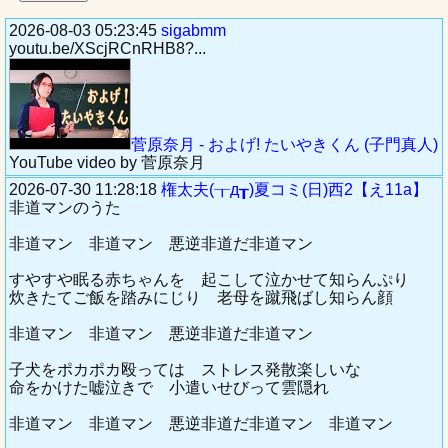
2026-08-03 05:23:45
sigabmm
youtu.be/XScjRCnRHB8?...
菅原奈月 - およげ! たいやきくん (子門真人)
YouTube video by 菅原奈月
2026-07-30 11:28:18
権太夫(┰д┰)夏コミ(日)西2【え11a】
非道マンのうた
非道マン 非道マン 悪逆非道だ非道マン
すやすや眠る赤ちゃんを 起こして泣かせて知らんぷり
炊きたてご飯を踏みにじり 老母を蹴飛ばし知らん顔
非道マン 非道マン 悪逆非道だ非道マン
子犬をポカポカ殴っては ストレス発散楽しいな
命をかけた嘘泣きで 小遣いせびって雲隠れ
非道マン 非道マン 悪逆非道だ非道マン 非道マン