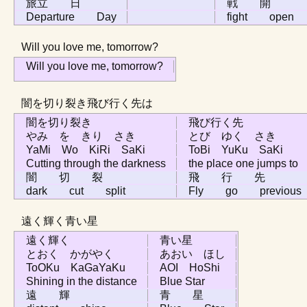
旅立 日
戦 開
Departure Day
fight open
Will you love me, tomorrow?
Will you love me, tomorrow?
闇を切り裂き飛び行く先は
闇を切り裂き
飛び行く先
やみ を きり さき
とび ゆく さき
YaMi Wo KiRi SaKi
ToBi YuKu SaKi
Cutting through the darkness
the place one jumps to
闇 切 裂
飛 行 先
dark cut split
Fly go previous
遠く輝く青い星
遠く輝く
青い星
とおく かがやく
あおい ほし
ToOKu KaGaYaKu
AOI HoShi
Shining in the distance
Blue Star
遠 輝
青 星