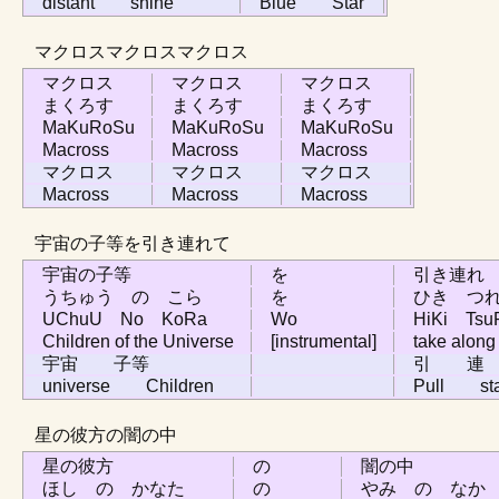
distant shine
Blue Star
マクロスマクロスマクロス
マクロス
マクロス
マクロス
まくろす
まくろす
まくろす
MaKuRoSu
MaKuRoSu
MaKuRoSu
Macross
Macross
Macross
マクロス
マクロス
マクロス
Macross
Macross
Macross
宇宙の子等を引き連れて
宇宙の子等
を
引き連れ
うちゅう の こら
を
ひき つ
UChuU No KoRa
Wo
HiKi Tsu
Children of the Universe
[instrumental]
take along
宇宙 子等
引 
universe Children
Pull stan
星の彼方の闇の中
星の彼方
の
闇の中
ほし の かなた
の
やみ の なか