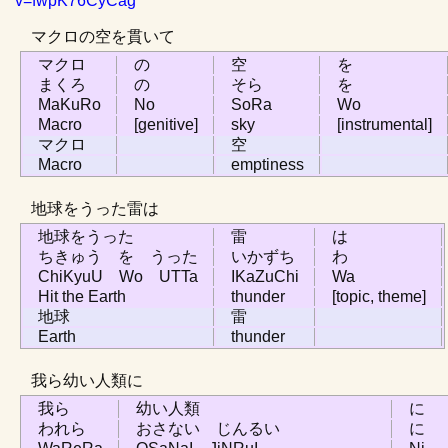
v=fwpK76CyCag
マクロの空を貫いて
マクロ
の
空
を
まくろ
の
そら
を
MaKuRo
No
SoRa
Wo
Macro
[genitive]
sky
[instrumental]
マクロ
空
Macro
emptiness
地球をうった雷は
地球をうった
雷
は
ちきゅう を うった
いかずち
わ
ChiKyuU Wo UTTa
IKaZuChi
Wa
Hit the Earth
thunder
[topic, theme]
地球
雷
Earth
thunder
我ら幼い人類に
我ら
幼い人類
に
われら
おさない じんるい
に