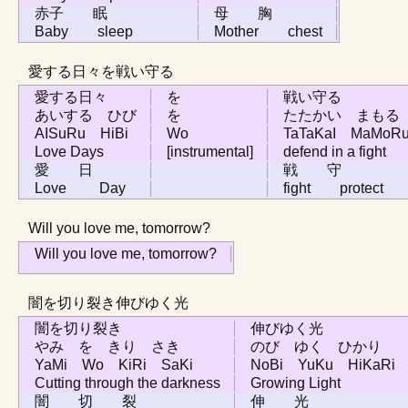
赤子 眠
母 胸
Baby sleep
Mother chest
愛する日々を戦い守る
愛する日々
を
戦い守る
あいする ひび
を
たたかい まもる
AISuRu HiBi
Wo
TaTaKaI MaMoR
Love Days
[instrumental]
defend in a fight
愛 日
戦 守
Love Day
fight protect
Will you love me, tomorrow?
Will you love me, tomorrow?
闇を切り裂き伸びゆく光
闇を切り裂き
伸びゆく光
やみ を きり さき
のび ゆく ひかり
YaMi Wo KiRi SaKi
NoBi YuKu HiKaRi
Cutting through the darkness
Growing Light
闇 切 裂
伸 光