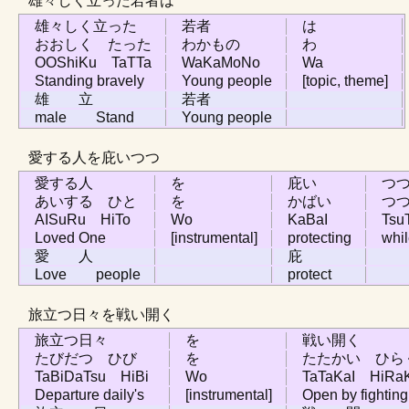
雄々しく立った若者は
雄々しく立った
若者
は
おおしく たった
わかもの
わ
OOShiKu TaTTa
WaKaMoNo
Wa
Standing bravely
Young people
[topic, theme]
雄 立
若者
male Stand
Young people
愛する人を庇いつつ
愛する人
を
庇い
つ
あいする ひと
を
かばい
つ
AISuRu HiTo
Wo
KaBaI
Tsu
Loved One
[instrumental]
protecting
whi
愛 人
庇
Love people
protect
旅立つ日々を戦い開く
旅立つ日々
を
戦い開く
たびだつ ひび
を
たたかい ひら
TaBiDaTsu HiBi
Wo
TaTaKaI HiRa
Departure daily's
[instrumental]
Open by fighting