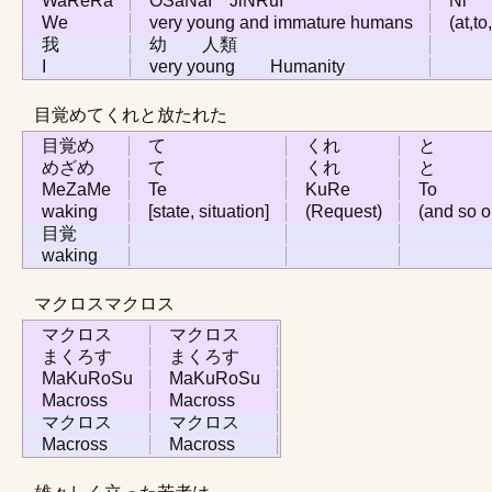
WaReRa
OSaNaI JiNRuI
Ni
We
very young and immature humans
(at,to
我
幼 人類
I
very young Humanity
目覚めてくれと放たれた
目覚め
て
くれ
と
めざめ
て
くれ
と
MeZaMe
Te
KuRe
To
waking
[state, situation]
(Request)
(and so o
目覚
waking
マクロスマクロス
マクロス
マクロス
まくろす
まくろす
MaKuRoSu
MaKuRoSu
Macross
Macross
マクロス
マクロス
Macross
Macross