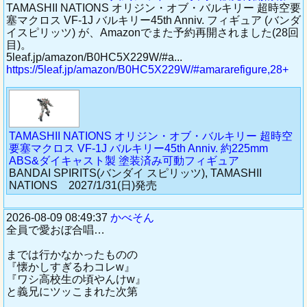
TAMASHII NATIONS オリジン・オブ・バルキリー 超時空要
塞マクロス VF-1J バルキリー45th Anniv. フィギュア (バンダ
イスピリッツ) が、Amazonでまた予約再開されました(28回
目)。
5leaf.jp/amazon/B0HC5X229W/#a...
https://5leaf.jp/amazon/B0HC5X229W/#amararefigure,28+
TAMASHII NATIONS オリジン・オブ・バルキリー 超時空
要塞マクロス VF-1J バルキリー45th Anniv. 約225mm
ABS&ダイキャスト製 塗装済み可動フィギュア
BANDAI SPIRITS(バンダイ スピリッツ), TAMASHII
NATIONS 2027/1/31(日)発売
2026-08-09 08:49:37
かべそん
全員で愛おぼ合唱…
までは行かなかったものの
『懐かしすぎるわコレw』
『ワシ高校生の頃やんけw』
と義兄にツッこまれた次第