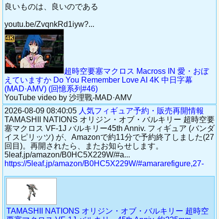
良いものは、良いのである
youtu.be/ZvqnkRd1iyw?...
超時空要塞マクロス Macross IN 愛・おぼ
えていますか Do You Remember Love AI 4K 中日字幕
(MAD·AMV) (回憶系列#46)
YouTube video by 沙理戰-MAD·AMV
2026-08-09 08:40:05
人気フィギュア予約・販売再開情報
TAMASHII NATIONS オリジン・オブ・バルキリー 超時空要
塞マクロス VF-1J バルキリー45th Anniv. フィギュア (バンダ
イスピリッツ) が、Amazonで約11分で予約終了しました(27
回目)。再開されたら、またお知らせします。
5leaf.jp/amazon/B0HC5X229W/#a...
https://5leaf.jp/amazon/B0HC5X229W/#amararefigure,27-
TAMASHII NATIONS オリジン・オブ・バルキリー 超時空