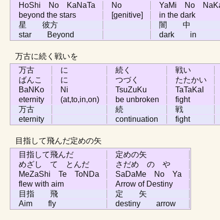
HoShi No KaNaTa
No
YaMi No NaK
beyond the stars
[genitive]
in the dark
星 彼方
闇 中
star Beyond
dark in
万古に続く戦いを
万古
に
続く
戦い
ばんこ
に
つづく
たたかい
BaNKo
Ni
TsuZuKu
TaTaKaI
eternity
(at,to,in,on)
be unbroken
fight
万古
続
戦
eternity
continuation
fight
目指して飛んだ定めの矢
目指して飛んだ
定めの矢
めざし て とんだ
さだめ の や
MeZaShi Te ToNDa
SaDaMe No Ya
flew with aim
Arrow of Destiny
目指 飛
定 矢
Aim fly
destiny arrow