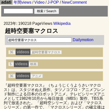
adati
年間views
/
Video
/
J-POP
/
NewComment
2023年: 190218 PageViews
Wikipedia
超時空要塞マクロス
Dailymotion
videos
36
超時空要塞マクロス
videos
5
映画
videos
36
アニメ
『超時空要塞マクロス』（ちょうじくうようさいマクロ
ス）は、スタジオぬえ原作、タツノコプロ・アニメフレン
ド制作による日本のロボットアニメ。テレビシリーズアニ
メとして1982年10月から毎日放送（MBS）製作、TBS系
列で放送された。 「超時空シリーズ」および「マクロス
シリーズ」の第一作で、「マクロスシリーズ」の確立後は