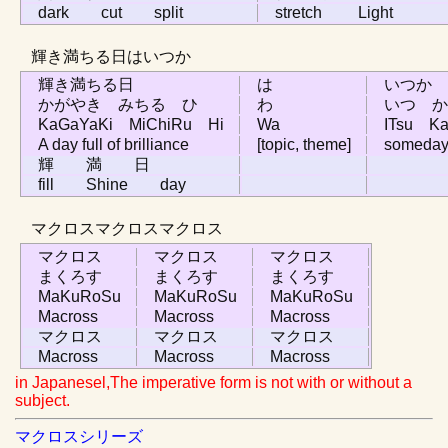
dark cut split
stretch Light
輝き満ちる日はいつか
輝き満ちる日
は
いつか
かがやき みちる ひ
わ
いつ か
KaGaYaKi MiChiRu Hi
Wa
ITsu K
A day full of brilliance
[topic, theme]
someda
輝 満 日
fill Shine day
マクロスマクロスマクロス
マクロス
マクロス
マクロス
まくろす
まくろす
まくろす
MaKuRoSu
MaKuRoSu
MaKuRoSu
Macross
Macross
Macross
マクロス
マクロス
マクロス
Macross
Macross
Macross
in Japanesel,The imperative form is not with or without a
subject.
マクロスシリーズ