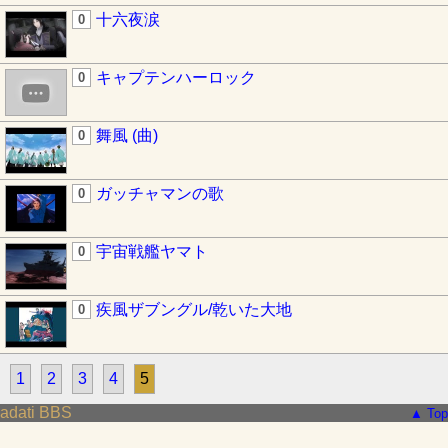
十六夜涙
0
キャプテンハーロック
0
舞風 (曲)
0
ガッチャマンの歌
0
宇宙戦艦ヤマト
0
疾風ザブングル/乾いた大地
0
1
2
3
4
5
adati BBS
▲ Top