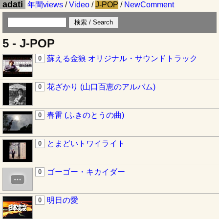
adati
年間views
/
Video
/
J-POP
/
NewComment
5 - J-POP
蘇える金狼 オリジナル・サウンドトラック
0
花ざかり (山口百恵のアルバム)
0
春雷 (ふきのとうの曲)
0
とまどいトワイライト
0
ゴーゴー・キカイダー
0
明日の愛
0